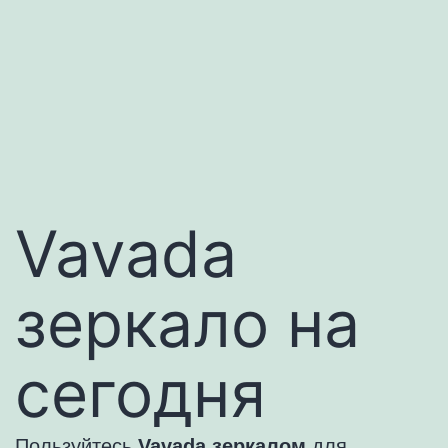
Vavada
зеркало на
сегодня
Пользуйтесь
Vavada зеркалом
для