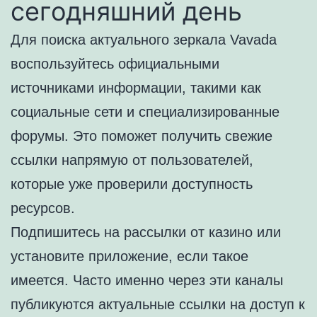
сегодняшний день
Для поиска актуального зеркала Vavada
воспользуйтесь официальными
источниками информации, такими как
социальные сети и специализированные
форумы. Это поможет получить свежие
ссылки напрямую от пользователей,
которые уже проверили доступность
ресурсов.
Подпишитесь на рассылки от казино или
установите приложение, если такое
имеется. Часто именно через эти каналы
публикуются актуальные ссылки на доступ к