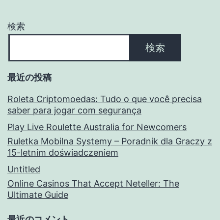
シ
ョ
検索
ン
検索
最近の投稿
Roleta Criptomoedas: Tudo o que você precisa
saber para jogar com segurança
Play Live Roulette Australia for Newcomers
Ruletka Mobilna Systemy – Poradnik dla Graczy z
15-letnim doświadczeniem
Untitled
Online Casinos That Accept Neteller: The
Ultimate Guide
最近のコメント