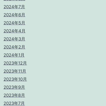
2024年7月
2024年6月
2024年5月
2024年4月
2024年3月
2024年2月
2024年1月
2023年12月
2023年11月
2023年10月
2023年9月
2023年8月
2023年7月