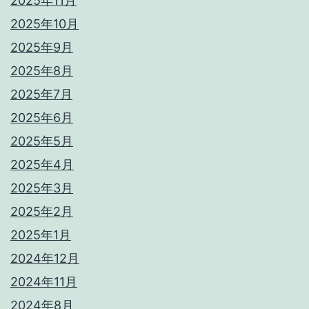
2025年11月
2025年10月
2025年9月
2025年8月
2025年7月
2025年6月
2025年5月
2025年4月
2025年3月
2025年2月
2025年1月
2024年12月
2024年11月
2024年8月