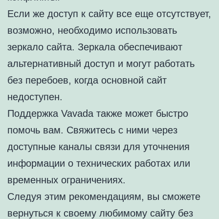
Если же доступ к сайту все еще отсутствует,
возможно, необходимо использовать
зеркало сайта. Зеркала обеспечивают
альтернативный доступ и могут работать
без перебоев, когда основной сайт
недоступен.
Поддержка Vavada также может быстро
помочь вам. Свяжитесь с ними через
доступные каналы связи для уточнения
информации о технических работах или
временных ограничениях.
Следуя этим рекомендациям, вы сможете
вернуться к своему любимому сайту без