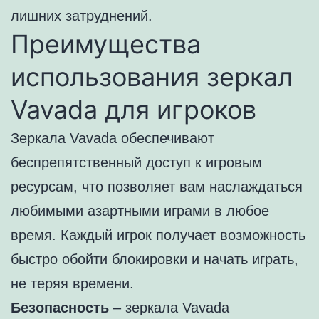
лишних затруднений.
Преимущества
использования зеркал
Vavada для игроков
Зеркала Vavada обеспечивают
беспрепятственный доступ к игровым
ресурсам, что позволяет вам наслаждаться
любимыми азартными играми в любое
время. Каждый игрок получает возможность
быстро обойти блокировки и начать играть,
не теряя времени.
Безопасность
– зеркала Vavada