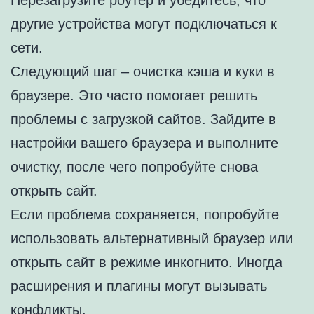
другие устройства могут подключаться к
сети.
Следующий шаг – очистка кэша и куки в
браузере. Это часто помогает решить
проблемы с загрузкой сайтов. Зайдите в
настройки вашего браузера и выполните
очистку, после чего попробуйте снова
открыть сайт.
Если проблема сохраняется, попробуйте
использовать альтернативный браузер или
открыть сайт в режиме инкогнито. Иногда
расширения и плагины могут вызывать
конфликты.