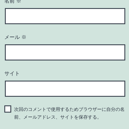
名前
※
メール
※
サイト
次回のコメントで使用するためブラウザーに自分の名
前、メールアドレス、サイトを保存する。