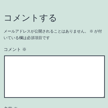
コメントする
メールアドレスが公開されることはありません。
※
が付
いている欄は必須項目です
コメント
※