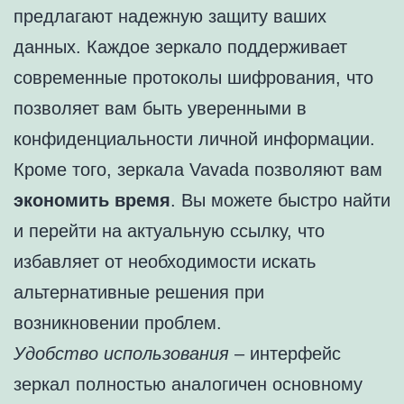
предлагают надежную защиту ваших
данных. Каждое зеркало поддерживает
современные протоколы шифрования, что
позволяет вам быть уверенными в
конфиденциальности личной информации.
Кроме того, зеркала Vavada позволяют вам
экономить время
. Вы можете быстро найти
и перейти на актуальную ссылку, что
избавляет от необходимости искать
альтернативные решения при
возникновении проблем.
Удобство использования
– интерфейс
зеркал полностью аналогичен основному