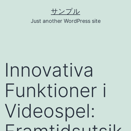
コ
サンプル
ン
Just another WordPress site
テ
ン
ツ
へ
Innovativa
ス
キ
Funktioner i
ッ
プ
Videospel: