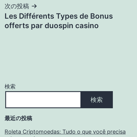
ゲ
次の投稿
Les Différents Types de Bonus
ー
offerts par duospin casino
シ
ョ
ン
検索
検索
最近の投稿
Roleta Criptomoedas: Tudo o que você precisa