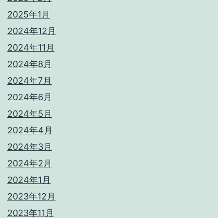
2025年1月
2024年12月
2024年11月
2024年8月
2024年7月
2024年6月
2024年5月
2024年4月
2024年3月
2024年2月
2024年1月
2023年12月
2023年11月