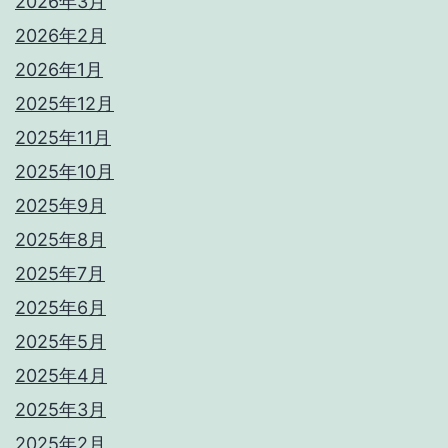
2026年3月
2026年2月
2026年1月
2025年12月
2025年11月
2025年10月
2025年9月
2025年8月
2025年7月
2025年6月
2025年5月
2025年4月
2025年3月
2025年2月