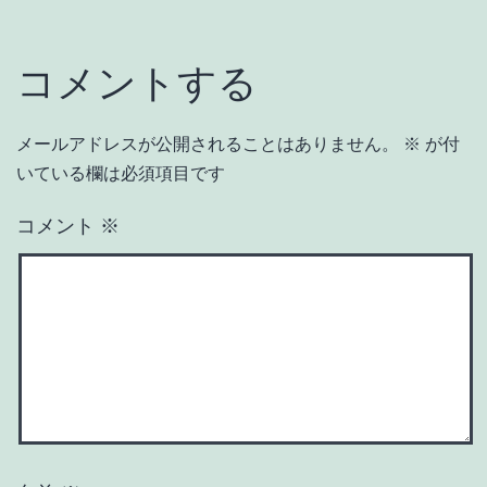
コメントする
メールアドレスが公開されることはありません。
※
が付
いている欄は必須項目です
コメント
※