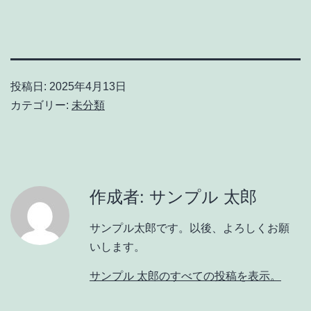
投稿日:
2025年4月13日
カテゴリー:
未分類
作成者: サンプル 太郎
サンプル太郎です。以後、よろしくお願
いします。
サンプル 太郎のすべての投稿を表示。