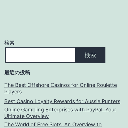
シ
ョ
ン
検索
検索
最近の投稿
The Best Offshore Casinos for Online Roulette
Players
Best Casino Loyalty Rewards for Aussie Punters
Online Gambling Enterprises with PayPal: Your
Ultimate Overview
The World of Free Slots: An Overview to