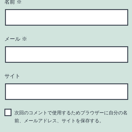
名前
※
メール
※
サイト
次回のコメントで使用するためブラウザーに自分の名
前、メールアドレス、サイトを保存する。