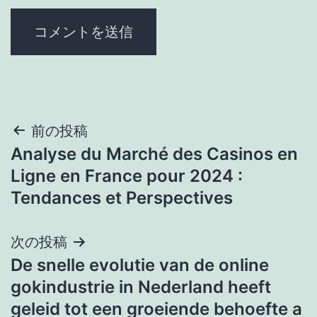
投
前の投稿
Analyse du Marché des Casinos en
稿
Ligne en France pour 2024 :
ナ
Tendances et Perspectives
ビ
次の投稿
ゲ
De snelle evolutie van de online
gokindustrie in Nederland heeft
ー
geleid tot een groeiende behoefte a