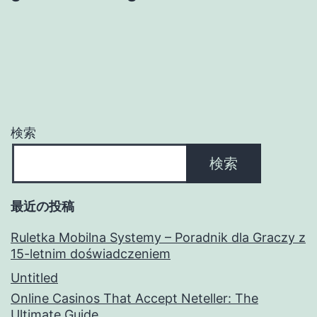
シ
ョ
ン
検索
検索
最近の投稿
Ruletka Mobilna Systemy – Poradnik dla Graczy z
15-letnim doświadczeniem
Untitled
Online Casinos That Accept Neteller: The
Ultimate Guide