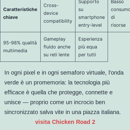
Supporto
Basso
Cross-
Caratteristiche
su
consum
device
chiave
smartphone
di
compatibility
entry-level
risorse
Gameplay
Esperienza
95-98% qualità
fluido anche
più equa
multimedia
su reti lente
per tutti
In ogni pixel e in ogni semaforo virtuale, l’onda
verde è un promemoria: la tecnologia più
efficace è quella che protegge, connette e
unisce — proprio come un incrocio ben
sincronizzato salva vite in una piazza italiana.
visita Chicken Road 2