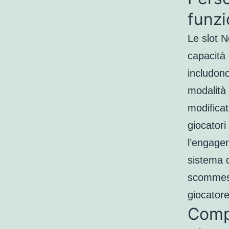
funzi
Le slot N
capacità 
includono
modalità 
modificat
giocatori
l’engage
sistema d
scommessa
giocatore
Compa