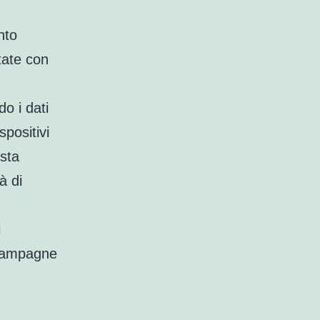
nto
tate con
o i dati
spositivi
esta
à di
i
 campagne
à