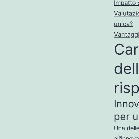
Impatto s
Valutazi
unica?
Vantaggi 
Car
del
ris
Innov
per u
Una delle
all’innov