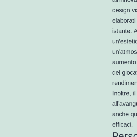
design vi
elaborati
istante.
un’esteti
un’atmosf
aumento 
del gioca
rendimen
Inoltre, i
all’avangu
anche que
efficaci.
Perso