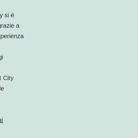
y si è
grazie a
esperienza
gi
t City
le
ai