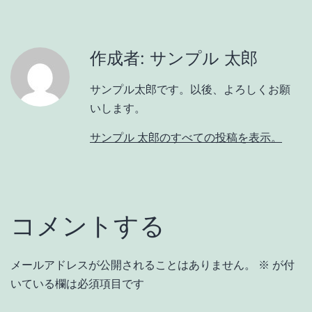
作成者: サンプル 太郎
サンプル太郎です。以後、よろしくお願
いします。
サンプル 太郎のすべての投稿を表示。
コメントする
メールアドレスが公開されることはありません。
※
が付
いている欄は必須項目です