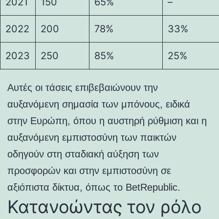
2021
150
65%
–
2022
200
78%
33%
2023
250
85%
25%
Αυτές οι τάσεις επιβεβαιώνουν την
αυξανόμενη σημασία των μπόνους, ειδικά
στην Ευρώπη, όπου η αυστηρή ρύθμιση και η
αυξανόμενη εμπιστοσύνη των παικτών
οδηγούν στη σταδιακή αύξηση των
προσφορών και στην εμπιστοσύνη σε
αξιόπιστα δίκτυα, όπως το BetRepublic.
Κατανοώντας τον ρόλο