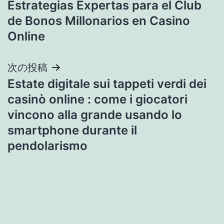
Estrategias Expertas para el Club
稿
de Bonos Millonarios en Casino
ナ
Online
ビ
次の投稿
ゲ
Estate digitale sui tappeti verdi dei
casinò online : come i giocatori
ー
vincono alla grande usando lo
シ
smartphone durante il
pendolarismo
ョ
ン