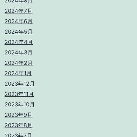
2024年8月
2024年7月
2024年6月
2024年5月
2024年4月
2024年3月
2024年2月
2024年1月
2023年12月
2023年11月
2023年10月
2023年9月
2023年8月
2023年7月