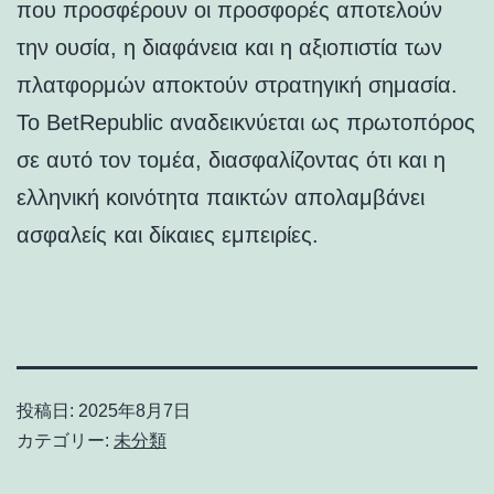
που προσφέρουν οι προσφορές αποτελούν
την ουσία, η διαφάνεια και η αξιοπιστία των
πλατφορμών αποκτούν στρατηγική σημασία.
Το BetRepublic αναδεικνύεται ως πρωτοπόρος
σε αυτό τον τομέα, διασφαλίζοντας ότι και η
ελληνική κοινότητα παικτών απολαμβάνει
ασφαλείς και δίκαιες εμπειρίες.
投稿日:
2025年8月7日
カテゴリー:
未分類