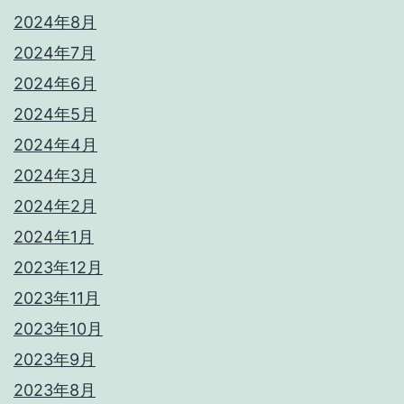
2024年8月
2024年7月
2024年6月
2024年5月
2024年4月
2024年3月
2024年2月
2024年1月
2023年12月
2023年11月
2023年10月
2023年9月
2023年8月