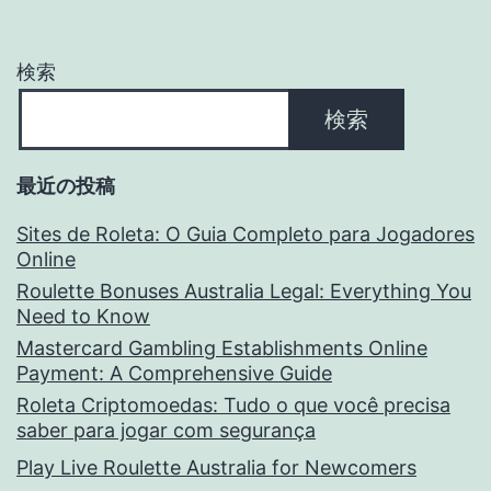
検索
検索
最近の投稿
Sites de Roleta: O Guia Completo para Jogadores
Online
Roulette Bonuses Australia Legal: Everything You
Need to Know
Mastercard Gambling Establishments Online
Payment: A Comprehensive Guide
Roleta Criptomoedas: Tudo o que você precisa
saber para jogar com segurança
Play Live Roulette Australia for Newcomers