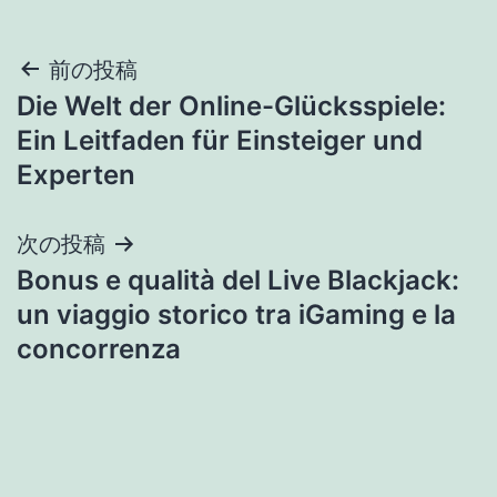
投
前の投稿
Die Welt der Online-Glücksspiele:
稿
Ein Leitfaden für Einsteiger und
ナ
Experten
ビ
次の投稿
ゲ
Bonus e qualità del Live Blackjack:
un viaggio storico tra iGaming e la
ー
concorrenza
シ
ョ
ン