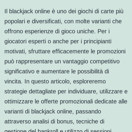
Il blackjack online è uno dei giochi di carte più
popolari e diversificati, con molte varianti che
offrono esperienze di gioco uniche. Per i
giocatori esperti o anche per i principianti
motivati, sfruttare efficacemente le promozioni
può rappresentare un vantaggio competitivo
significativo e aumentare le possibilità di
vincita. In questo articolo, esploreremo
strategie dettagliate per individuare, utilizzare e
ottimizzare le offerte promozionali dedicate alle
varianti di blackjack online, passando
attraverso analisi di bonus, tecniche di
gestione del bankroll e utilizzo di sessioni