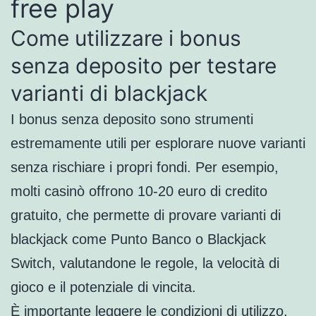
free play
Come utilizzare i bonus
senza deposito per testare
varianti di blackjack
I bonus senza deposito sono strumenti
estremamente utili per esplorare nuove varianti
senza rischiare i propri fondi. Per esempio,
molti casinò offrono 10-20 euro di credito
gratuito, che permette di provare varianti di
blackjack come Punto Banco o Blackjack
Switch, valutandone le regole, la velocità di
gioco e il potenziale di vincita.
È importante leggere le condizioni di utilizzo,