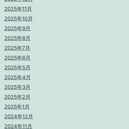
2025年11月
2025年10月
2025年9月
2025年8月
2025年7月
2025年6月
2025年5月
2025年4月
2025年3月
2025年2月
2025年1月
2024年12月
2024年11月