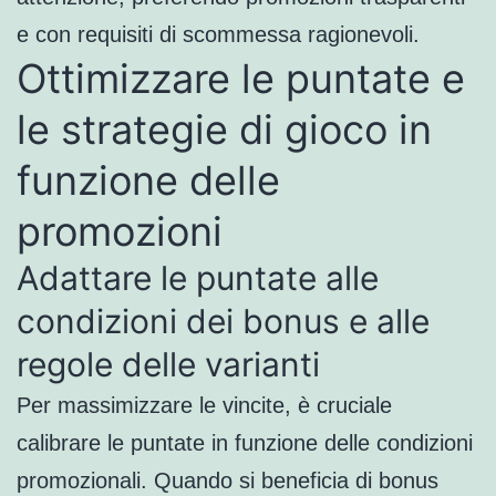
e con requisiti di scommessa ragionevoli.
Ottimizzare le puntate e
le strategie di gioco in
funzione delle
promozioni
Adattare le puntate alle
condizioni dei bonus e alle
regole delle varianti
Per massimizzare le vincite, è cruciale
calibrare le puntate in funzione delle condizioni
promozionali. Quando si beneficia di bonus