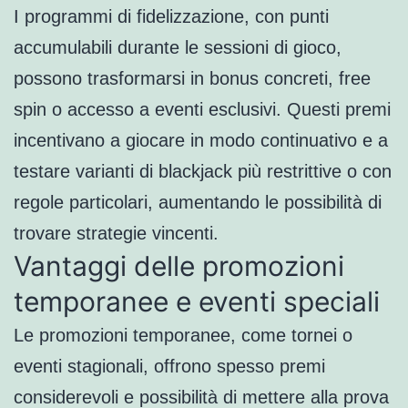
I programmi di fidelizzazione, con punti
accumulabili durante le sessioni di gioco,
possono trasformarsi in bonus concreti, free
spin o accesso a eventi esclusivi. Questi premi
incentivano a giocare in modo continuativo e a
testare varianti di blackjack più restrittive o con
regole particolari, aumentando le possibilità di
trovare strategie vincenti.
Vantaggi delle promozioni
temporanee e eventi speciali
Le promozioni temporanee, come tornei o
eventi stagionali, offrono spesso premi
considerevoli e possibilità di mettere alla prova