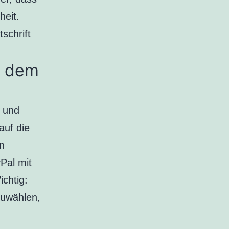
heit.
tschrift
t dem
h und
auf die
n
Pal mit
chtig:
zuwählen,