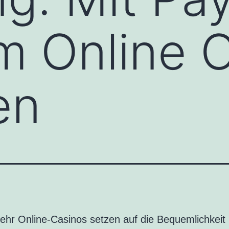
im Online 
en
hr Online-Casinos setzen auf die Bequemlichkeit