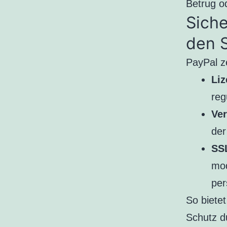
Betrug o
Siche
den 
PayPal z
Liz
reg
Ver
der
SS
mod
per
So bietet
Schutz d