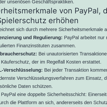
der unseriösen Geschäftspraktiken.
rheitsmerkmale von PayPal, d
Spielerschutz erhöhen
eichnet sich durch mehrere Sicherheitsmerkmale a
enzierung und Regulierung:
PayPal arbeitet nur 
ulierten Finanzinstituten zusammen.
braucherschutz:
Bei unautorisierten Transaktionen
 Käuferschutz, der im Regelfall Kosten erstattet.
L-Verschlüsselung:
Bei jeder Transaktion komme
ernste Verschlüsselungsverfahren zum Einsatz, d
sönliche Daten schützen.
 PayPal eine doppelte Sicherheitsschicht: Einersei
urch die Plattform an sich, andererseits den Schut