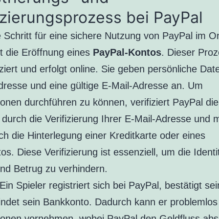
izierungsprozess bei PayPal
 Schritt für eine sichere Nutzung von PayPal im On
st die Eröffnung eines
PayPal-Kontos
. Dieser Proz
iert und erfolgt online. Sie geben persönliche Dat
resse und eine gültige E-Mail-Adresse an. Um
onen durchführen zu können, verifiziert PayPal die
durch die Verifizierung Ihrer E-Mail-Adresse und
h die Hinterlegung einer Kreditkarte oder eines
s. Diese Verifizierung ist essenziell, um die Identi
und Betrug zu verhindern.
 Ein Spieler registriert sich bei PayPal, bestätigt se
indet sein Bankkonto. Dadurch kann er problemlos
ionen vornehmen, wobei PayPal den Geldfluss abs