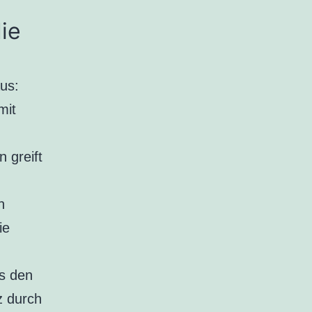
ie
us:
mit
 greift
n
ie
ts den
z durch