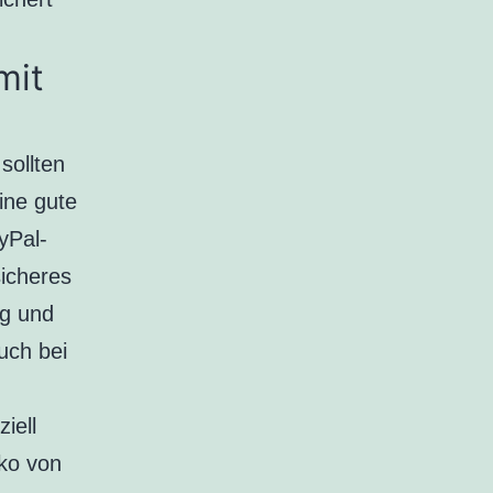
mit
sollten
ine gute
yPal-
sicheres
ng und
uch bei
iell
iko von