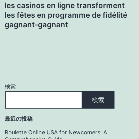
ゲ
les casinos en ligne transforment
les fêtes en programme de fidélité
ー
gagnant‑gagnant
シ
ョ
ン
検索
検索
最近の投稿
Roulette Online USA for Newcomers: A