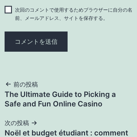
次回のコメントで使用するためブラウザーに自分の名
前、メールアドレス、サイトを保存する。
投
前の投稿
The Ultimate Guide to Picking a
稿
Safe and Fun Online Casino
ナ
次の投稿
ビ
Noël et budget étudiant : comment