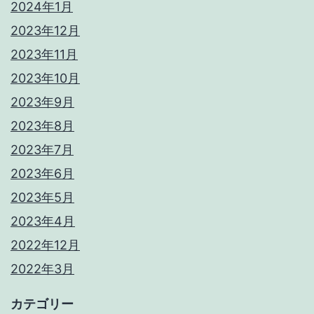
2024年1月
2023年12月
2023年11月
2023年10月
2023年9月
2023年8月
2023年7月
2023年6月
2023年5月
2023年4月
2022年12月
2022年3月
カテゴリー