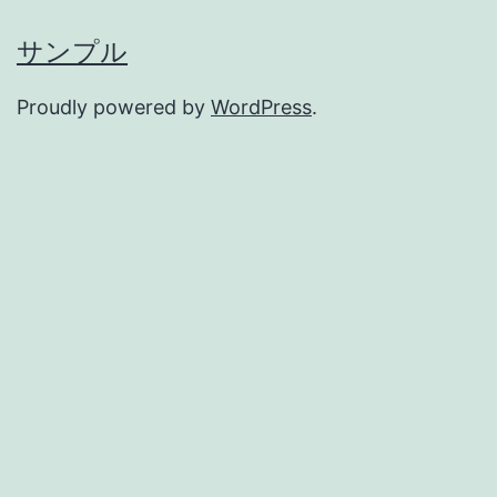
サンプル
Proudly powered by
WordPress
.