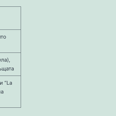
ято
ла),
ъщата
и “La
на