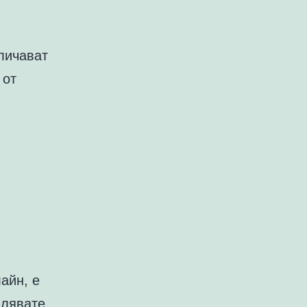
личават
 от
айн, е
влявате