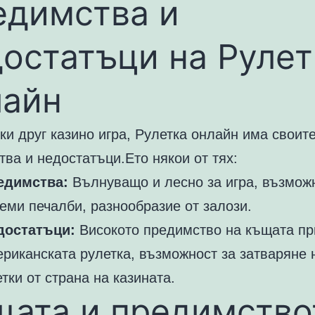
едимства и
остатъци на Рулет
лайн
ки друг казино игра, Рулетка онлайн има своит
ва и недостатъци.Ето някои от тях:
едимства:
Вълнуващо и лесно за игра, възмож
еми печалби, разнообразие от залози.
достатъци:
Високото предимство на къщата пр
риканската рулетка, възможност за затваряне 
тки от страна на казината.
щата и предимство