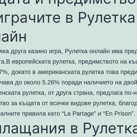
играчите в Рулетка
лайн
яка друга казино игра, Рулетка онлайн има пр
та.В европейската рулетка, предимството на къ
7%, докато в американската рулетка това пред
ичава до около 5.26% поради наличието на дво
нската рулетка, от друга страна, предлага по-
тво за къщата от всички видове рулетка, благо
алните правила като “La Partage” и “En Prison”.
лащания в Рулетк