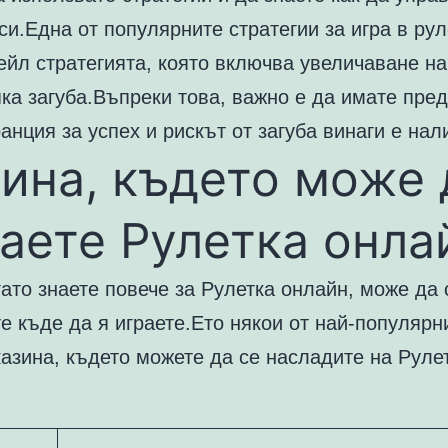
си.Една от популярните стратегии за игра в рул
йл стратегията, която включва увеличаване на
ка загуба.Въпреки това, важно е да имате пред
анция за успех и рискът от загуба винаги е нал
ина, където може 
аете Рулетка онла
гато знаете повече за Рулетка онлайн, може да 
е къде да я играете.Ето някои от най-популярн
азина, където можете да се насладите на Руле