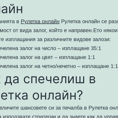
лайн
нията в
Рулетка онлайн
Рулетка онлайн се раз
мост от вида залог, който е направен.Ето някои
те изплащания за различните видове залози:
челена залог на число – изплащане 35:1
челена залог на цвят – изплащане 1:1
челена залог на четно/нечетно – изплащане 1:1
 да спечелиш в
етка онлайн?
еличите шансовете си за печалба в Рулетка онл
 използвате стратегии и да знаете как да упра