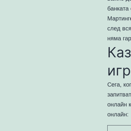
банката 
Мартинге
след вся
няма гар
Каз
игр
Сега, ко
запитват
онлайн к
онлайн: