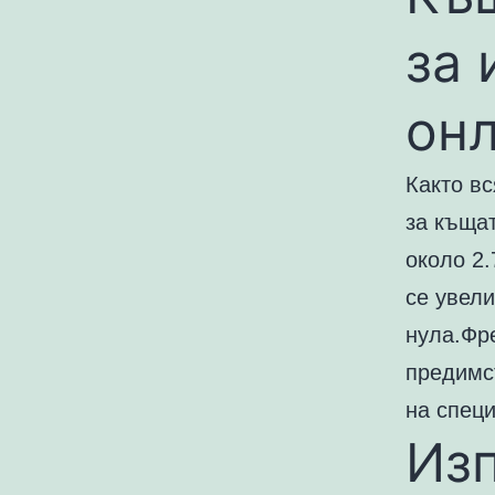
за 
он
Както вс
за къща
около 2.
се увел
нула.Фре
предимс
на специ
Изп