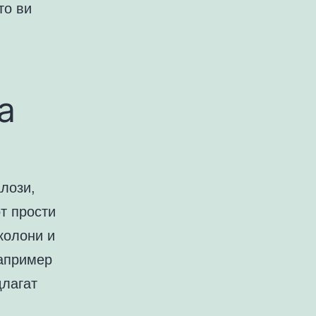
то ви
а
лози,
от прости
колони и
например
длагат