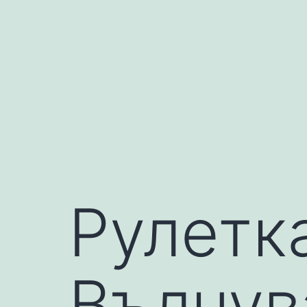
コ
ン
テ
ン
ツ
へ
ス
キ
ッ
Рулетк
プ
Вълнув