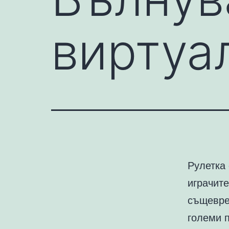
виртуа
Рулетка 
играчите
същевре
големи п