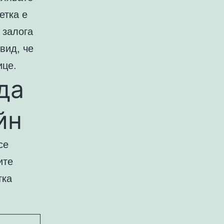
етка е
 залога
вид, че
ице.
да
йн
се
ите
тка