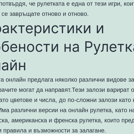
потвърдя, че рулетката е една от тези игри, кои
 се завръщате отново и отново.
актеристики и
бености на Рулетк
лайн
та онлайн предлага няколко различни видове за
рачите могат да направят.Тези залози варират 
ато цветове и числа, до по-сложни залози като 
Има различни версии на онлайн рулетка, като 
ка, американска и френска рулетка, които пре
и правила и възможности за залагане.