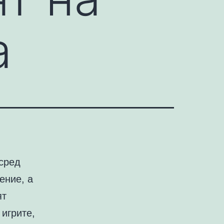
а
 сред
ение, а
ят
 игрите,