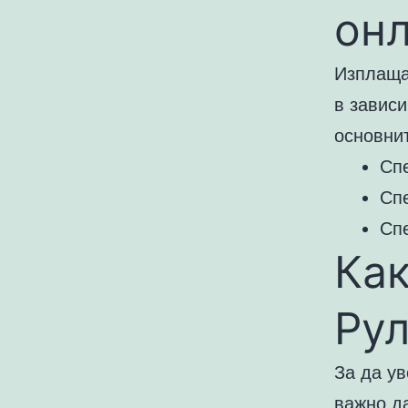
он
Изплаща
в зависи
основни
Спе
Спе
Спе
Как
Рул
За да ув
важно да