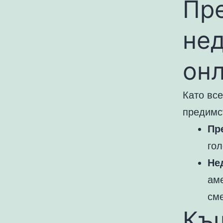
Пр
нед
он
Като все
предимст
Пр
гол
Не
аме
сме
Къ