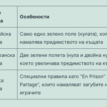
е
Особености
ка
йска
Само едно зелено поле (нулата), ко
а
намалява предимството на къщата
канска
Две зелени полета (нула и двойна ну
а
което увеличава предимството на к
Специални правила като “En Prison” 
ка
Partage”, които намаляват загубите 
а
играчите