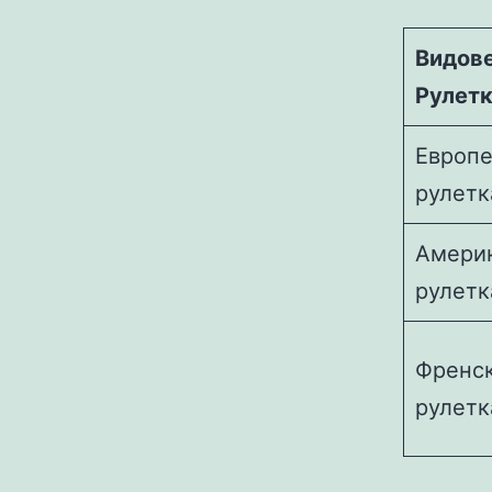
Видов
Рулет
Европе
рулетк
Амери
рулетк
Френс
рулетк