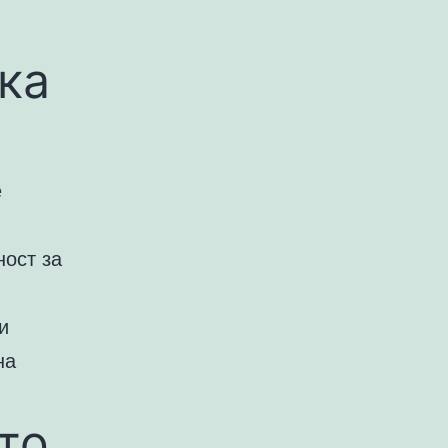
ка
е
ност за
и
на
то