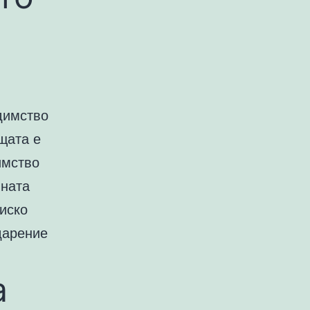
едимство
щата е
имство
йната
ниско
дарение
а