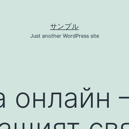
サンプル
Just another WordPress site
а онлайн 
ащият свя