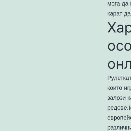
мога да 
карат да
Хар
осо
он
Рулетка
които иг
залози к
редове.
европейс
различн