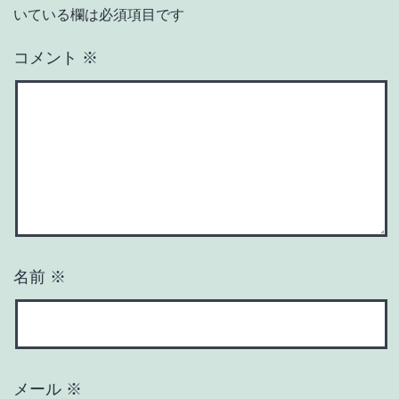
いている欄は必須項目です
コメント
※
名前
※
メール
※