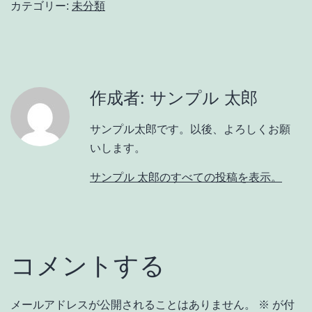
カテゴリー:
未分類
作成者: サンプル 太郎
サンプル太郎です。以後、よろしくお願
いします。
サンプル 太郎のすべての投稿を表示。
コメントする
メールアドレスが公開されることはありません。
※
が付