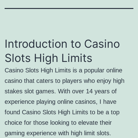
Introduction to Casino
Slots High Limits
Casino Slots High Limits is a popular online
casino that caters to players who enjoy high
stakes slot games. With over 14 years of
experience playing online casinos, I have
found Casino Slots High Limits to be a top
choice for those looking to elevate their
gaming experience with high limit slots.