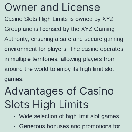
Owner and License
Casino Slots High Limits is owned by XYZ
Group and is licensed by the XYZ Gaming
Authority, ensuring a safe and secure gaming
environment for players. The casino operates
in multiple territories, allowing players from
around the world to enjoy its high limit slot
games.
Advantages of Casino
Slots High Limits
Wide selection of high limit slot games
Generous bonuses and promotions for