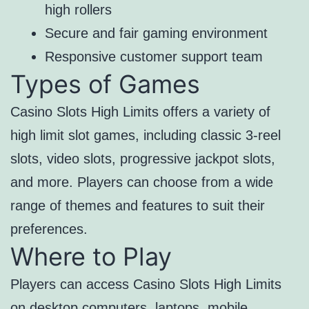
high rollers
Secure and fair gaming environment
Responsive customer support team
Types of Games
Casino Slots High Limits offers a variety of
high limit slot games, including classic 3-reel
slots, video slots, progressive jackpot slots,
and more. Players can choose from a wide
range of themes and features to suit their
preferences.
Where to Play
Players can access Casino Slots High Limits
on desktop computers, laptops, mobile