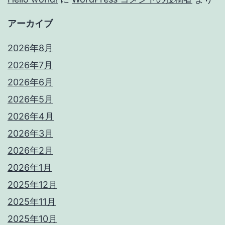
アーカイブ
2026年8月
2026年7月
2026年6月
2026年5月
2026年4月
2026年3月
2026年2月
2026年1月
2025年12月
2025年11月
2025年10月