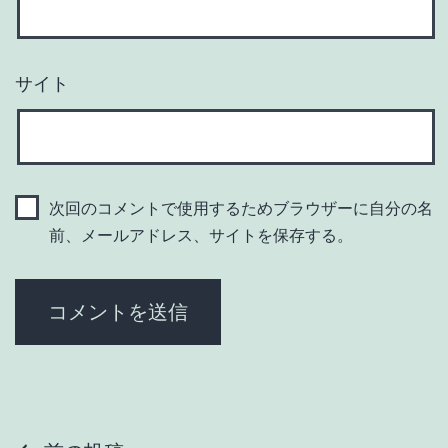
サイト
次回のコメントで使用するためブラウザーに自分の名
前、メールアドレス、サイトを保存する。