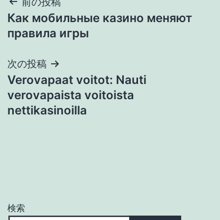
投
前の投稿
Как мобильные казино меняют
稿
правила игры
ナ
次の投稿
ビ
Verovapaat voitot: Nauti
ゲ
verovapaista voitoista
nettikasinoilla
ー
シ
ョ
ン
検索