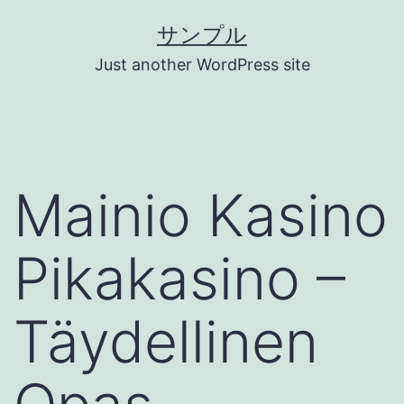
コ
サンプル
ン
Just another WordPress site
テ
ン
ツ
へ
Mainio Kasino
ス
キ
Pikakasino –
ッ
プ
Täydellinen