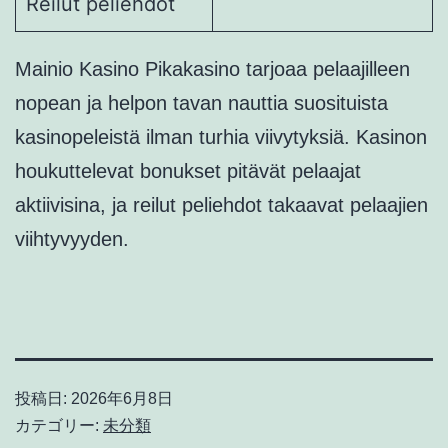
Reilut peliehdot
Mainio Kasino Pikakasino tarjoaa pelaajilleen
nopean ja helpon tavan nauttia suosituista
kasinopeleistä ilman turhia viivytyksiä. Kasinon
houkuttelevat bonukset pitävät pelaajat
aktiivisina, ja reilut peliehdot takaavat pelaajien
viihtyvyyden.
投稿日:
2026年6月8日
カテゴリー:
未分類