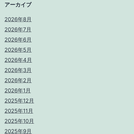
アーカイブ
2026年8月
2026年7月
2026年6月
2026年5月
2026年4月
2026年3月
2026年2月
2026年1月
2025年12月
2025年11月
2025年10月
2025年9月