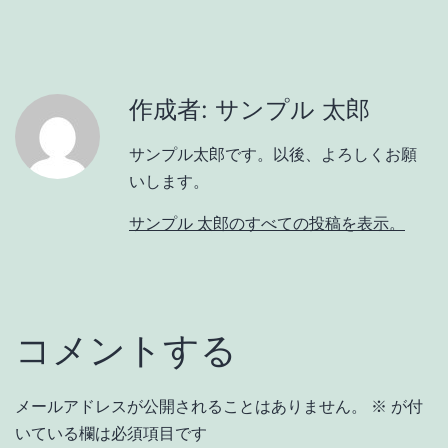
作成者: サンプル 太郎
サンプル太郎です。以後、よろしくお願
いします。
サンプル 太郎のすべての投稿を表示。
コメントする
メールアドレスが公開されることはありません。
※
が付
いている欄は必須項目です