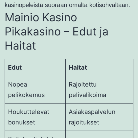
kasinopeleistä suoraan omalta kotisohvaltaan.
Mainio Kasino
Pikakasino – Edut ja
Haitat
Edut
Haitat
Nopea
Rajoitettu
pelikokemus
pelivalikoima
Houkuttelevat
Asiakaspalvelun
bonukset
rajoitukset